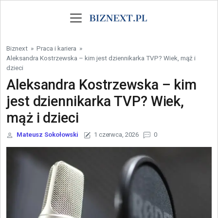
Skip to content
Biznext
»
Praca i kariera
»
Aleksandra Kostrzewska – kim jest dziennikarka TVP? Wiek, mąż i
dzieci
Aleksandra Kostrzewska – kim
jest dziennikarka TVP? Wiek,
mąż i dzieci
Mateusz Sokołowski
1 czerwca, 2026
0