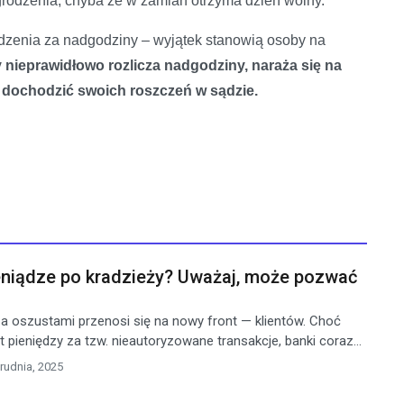
odzenia, chyba że w zamian otrzyma dzień wolny.
dzenia za nadgodziny – wyjątek stanowią osoby na
 nieprawidłowo rozlicza nadgodziny, naraża się na
dochodzić swoich roszczeń w sądzie.
ieniądze po kradzieży? Uważaj, może pozwać
 oszustami przenosi się na nowy front — klientów. Choć
 pieniędzy za tzw. nieautoryzowane transakcje, banki coraz...
rudnia, 2025