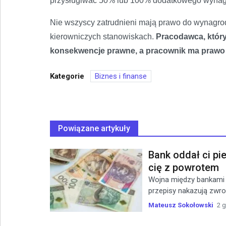
przysługiwać 50% lub 100% dodatkowego wynagr
Nie wszyscy zatrudnieni mają prawo do wynagro
kierowniczych stanowiskach.
Pracodawca, który
konsekwencje prawne, a pracownik ma prawo 
Kategorie
Biznes i finanse
Powiązane artykuły
Bank oddał ci p
cię z powrotem
Wojna między bankami a
przepisy nakazują zwrot
Mateusz Sokołowski
2 g