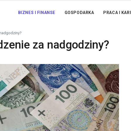
BIZNES I FINANSE
GOSPODARKA
PRACA I KAR
 nadgodziny?
dzenie za nadgodziny?