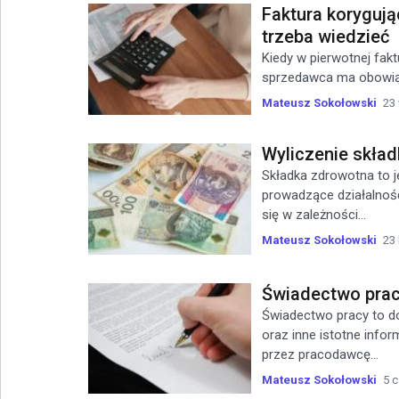
Faktura koryguj
trzeba wiedzieć
Kiedy w pierwotnej fakt
sprzedawca ma obowiąze
Mateusz Sokołowski
23
Wyliczenie skład
Składka zdrowotna to 
prowadzące działalność
się w zależności...
Mateusz Sokołowski
23 
Świadectwo prac
Świadectwo pracy to do
oraz inne istotne info
przez pracodawcę...
Mateusz Sokołowski
5 