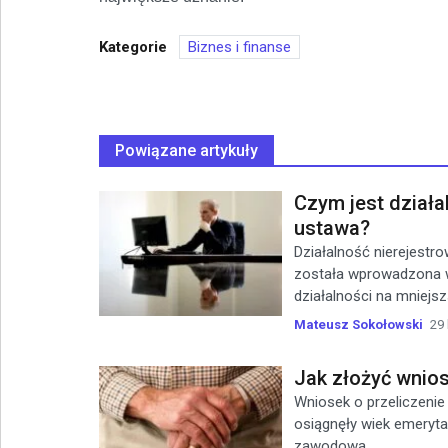
Kategorie
Biznes i finanse
Powiązane artykuły
Czym jest działa
ustawa?
Działalność nierejestr
została wprowadzona w
działalności na mniejszą
Mateusz Sokołowski
29 
Jak złożyć wnios
Wniosek o przeliczenie
osiągnęły wiek emerytal
zawodowa...