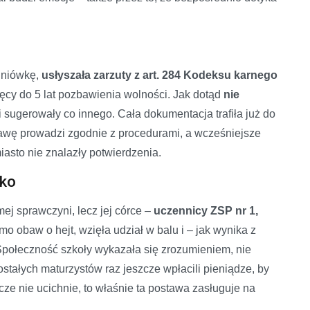
udniówkę,
usłyszała zarzuty z art. 284 Kodeksu karnego
ięcy do 5 lat pozbawienia wolności. Jak dotąd
nie
i sugerowały co innego. Cała dokumentacja trafiła już do
rawę prowadzi zgodnie z procedurami, a wcześniejsze
iasto nie znalazły potwierdzenia.
tko
ej sprawczyni, lecz jej córce –
uczennicy ZSP nr 1,
 obaw o hejt, wzięła udział w balu i – jak wynika z
 Społeczność szkoły wykazała się zrozumieniem, nie
ostałych maturzystów raz jeszcze wpłacili pieniądze, by
cze nie ucichnie, to właśnie ta postawa zasługuje na