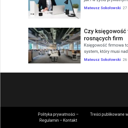
Mateusz Sokołowski
27
Czy księgowość 
rosnących firm
Księgowość firmowa to z
system, który musi nad
Mateusz Sokołowski
26
Polityka prywatności –
Treści publikowane w
Regulamin – Kontakt