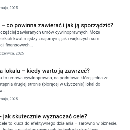
 maja, 2025
 co powinna zawierać i jak ją sporządzić?
ajczęściej zawieranych umów cywilnoprawnych. Może
elkich kwot między znajomymi, jak i większych sum
ji finansowych....
 czerwca, 2025
 lokalu – kiedy warto ją zawrzeć?
u to umowa cywilnoprawna, na podstawie której jedna ze
tępnia drugiej stronie (biorącej w użyczenie) lokal do
...
 maja, 2025
jak skutecznie wyznaczać cele?
le to klucz do efektywnego działania – zarówno w biznesie,
. Jedną z najskuteczniejszych technik ich określania...