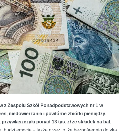
tów z Zespołu Szkół Ponadpodstawowych nr 1 w
es, niedowierzanie i powtórne zbiórki pieniędzy.
 przywłaszczyła ponad 13 tys. zł ze składek na bal.
al budzi emocje – także przez to, że bezpośrednio dotyka