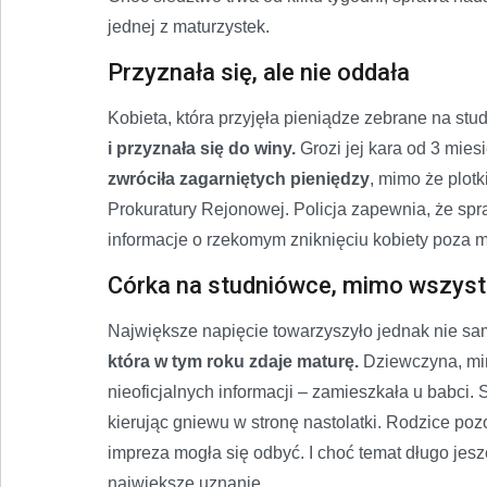
jednej z maturzystek.
Przyznała się, ale nie oddała
Kobieta, która przyjęła pieniądze zebrane na st
i przyznała się do winy.
Grozi jej kara od 3 mies
zwróciła zagarniętych pieniędzy
, mimo że plotk
Prokuratury Rejonowej. Policja zapewnia, że sp
informacje o rzekomym zniknięciu kobiety poza m
Córka na studniówce, mimo wszys
Największe napięcie towarzyszyło jednak nie sam
która w tym roku zdaje maturę.
Dziewczyna, mimo
nieoficjalnych informacji – zamieszkała u babci.
kierując gniewu w stronę nastolatki. Rodzice poz
impreza mogła się odbyć. I choć temat długo jesz
największe uznanie.