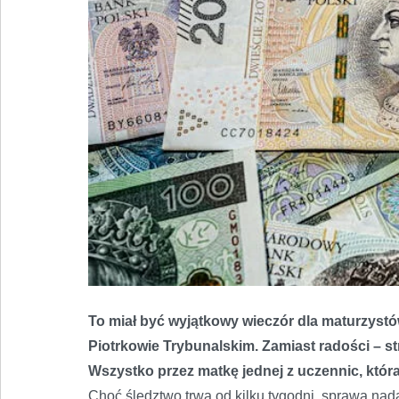
To miał być wyjątkowy wieczór dla maturzys
Piotrkowie Trybunalskim. Zamiast radości – str
Wszystko przez matkę jednej z uczennic, która
Choć śledztwo trwa od kilku tygodni, sprawa nad