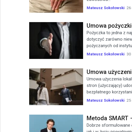
Mateusz Sokołowski
26
Umowa pożyczki –
Pożyczka to jedna z n
dotyczyć zarówno niewi
pożyczanych od instytuc
Mateusz Sokołowski
30
Umowa użyczenia
Umowa użyczenia lokal
stron (użyczający) udos
bezpłatnego korzystania
Mateusz Sokołowski
25
Metoda SMART – 
Dobrze sformułowane ce
jak i w życiu prywatnym