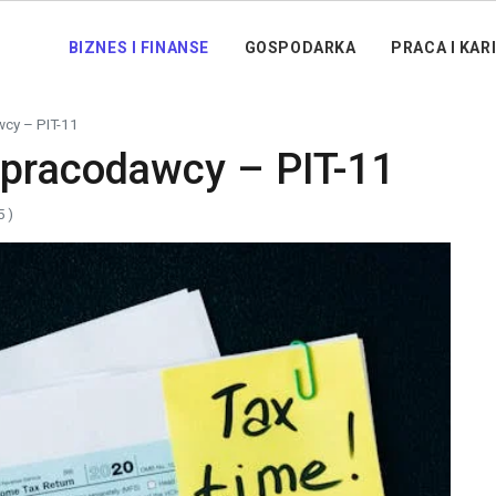
BIZNES I FINANSE
GOSPODARKA
PRACA I KAR
cy – PIT-11
 pracodawcy – PIT-11
5 )