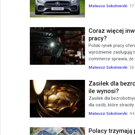
Mateusz Sokołowski
17
Coraz więcej in
pracy?
Polski rynek pracy ofe
wyróżnienie zasługują
commerce sprawia, że ł
Mateusz Sokołowski
26 
Zasiłek dla bezr
ile wynosi?
Zasiłek dla bezrobotny
dla osób, które straciły
Mateusz Sokołowski
9 k
Polacy trzymają