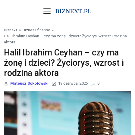
Skip to content
Biznext
»
Biznes i finanse
»
Halil Ibrahim Ceyhan – czy ma żonę i dzieci? Życiorys, wzrost i rodzina
aktora
Halil Ibrahim Ceyhan – czy ma
żonę i dzieci? Życiorys, wzrost i
rodzina aktora
Mateusz Sokołowski
19 czerwca, 2026
0