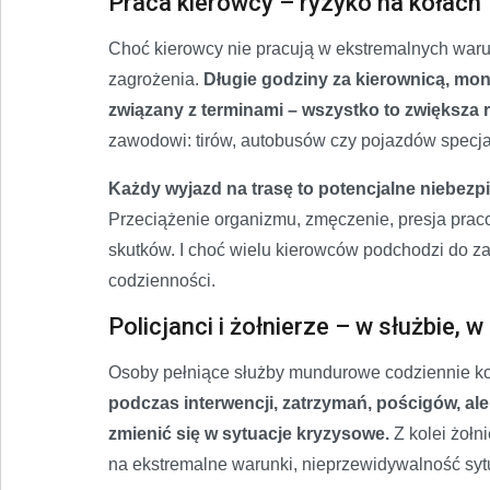
Praca kierowcy – ryzyko na kołach
Choć kierowcy nie pracują w ekstremalnych warun
zagrożenia.
Długie godziny za kierownicą, mon
związany z terminami – wszystko to zwiększa
zawodowi: tirów, autobusów czy pojazdów specja
Każdy wyjazd na trasę to potencjalne niebezpi
Przeciążenie organizmu, zmęczenie, presja pra
skutków. I choć wielu kierowców podchodzi do za
codzienności.
Policjanci i żołnierze – w służbie, 
Osoby pełniące służby mundurowe codziennie ko
podczas interwencji, zatrzymań, pościgów, ale
zmienić się w sytuacje kryzysowe.
Z kolei żołni
na ekstremalne warunki, nieprzewidywalność sytu