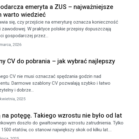
podarcza emeryta a ZUS – najważniejsze
h warto wiedzieć
wia się, czy przejście na emeryturę oznacza konieczność
i zawodowej. W praktyce polskie przepisy dopuszczają
ci gospodarczej przez...
 marca, 2026
y CV do pobrania – jak wybrać najlepszy
nego CV nie musi oznaczać spędzania godzin nad
ntu. Darmowe szablony CV pozwalają szybko i łatwo
telny i dobrze...
kwietnia, 2025
ą na potęgę. Takiego wzrostu nie było od lat
nkowym doszło do gwałtownego wzrostu zatrudnienia. Tylko
1500 etatów, co stanowi największy skok od kilku lat....
lipca, 2025