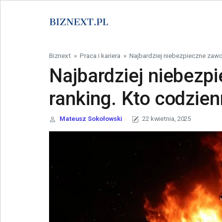
Skip to content
Biznext
»
Praca i kariera
»
Najbardziej niebezpieczne zawo
Najbardziej niebezp
ranking. Kto codzien
Mateusz Sokołowski
22 kwietnia, 2025