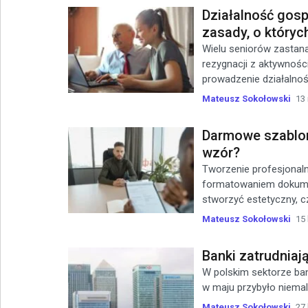
Działalność gos
zasady, o któryc
Wielu seniorów zastana
rezygnacji z aktywnośc
prowadzenie działalnoś
Mateusz Sokołowski
13
Darmowe szablon
wzór?
Tworzenie profesjonal
formatowaniem dokume
stworzyć estetyczny, czy
Mateusz Sokołowski
15 
Banki zatrudniaj
W polskim sektorze ba
w maju przybyło niemal 
Mateusz Sokołowski
27 