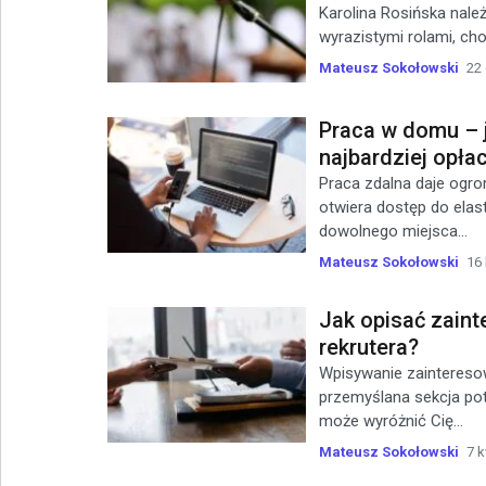
Karolina Rosińska nale
wyrazistymi rolami, cho
Mateusz Sokołowski
22
Praca w domu – ja
najbardziej opła
Praca zdalna daje ogro
otwiera dostęp do elas
dowolnego miejsca...
Mateusz Sokołowski
16 
Jak opisać zain
rekrutera?
Wpisywanie zaintereso
przemyślana sekcja pot
może wyróżnić Cię...
Mateusz Sokołowski
7 k