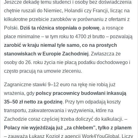
Jeszcze dekadę temu studenci i osoby bez doświadczenia
chętnie ruszali do Niemiec, Holandii czy Francji, licząc na
kilkukrotne przebicie zarobków w porównaniu z ofertami z
Polski.
Dziś ta różnica stopniała o połowę
, a rosnące
płace minimalne – w tym roku to 4700 zł brutto – pozwalają
zarobić w kraju niemal tyle samo, co na prostych
stanowiskach w Europie Zachodniej
. Zwłaszcza że
osoby do 26. roku życia nie płacą podatku dochodowego i
często pracują na umowie zleceniu.
Zagraniczne stawki 9–12 euro na rękę nie robią już
wrażenia, gdy
polscy pracownicy budowlani inkasują
35–50 zł netto za godzinę
. Przy tym odpadają koszty
transportu, zakwaterowania i wyżywienia, które na
Zachodzie coraz częściej trzeba doliczyć do kalkulacji. –
Polacy nie wyjeżdżają już „za chlebem”, tylko z planem
– zauważa Łukasz Kozioł z agencji Work4YouGlobal. Liczy